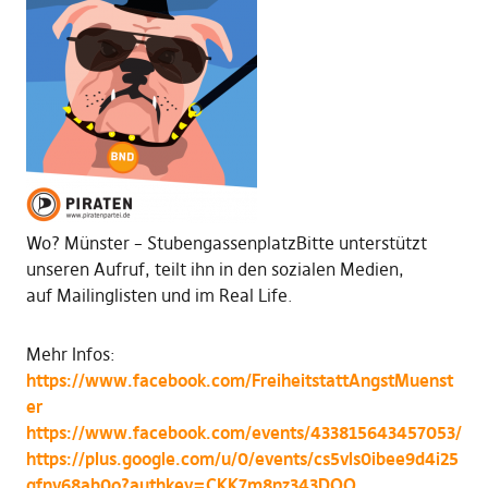
Wo? Münster – StubengassenplatzBitte unterstützt
unseren Aufruf, teilt ihn in den sozialen Medien,
auf Mailinglisten und im Real Life.
Mehr Infos:
https://www.facebook.com/FreiheitstattAngstMuenst
er
https://www.facebook.com/events/433815643457053/
https://plus.google.com/u/0/events/cs5vls0ibee9d4i25
qfnv68ab0o?authkey=CKK7m8nz343DOQ