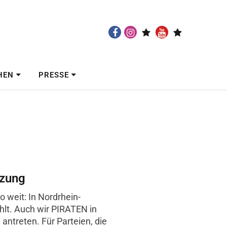
Facebook
Instagram
twitch
Youtube
Mastodon
HEN
PRESSE
tzung
o weit: In Nordrhein-
lt. Auch wir PIRATEN in
ntreten. Für Parteien, die