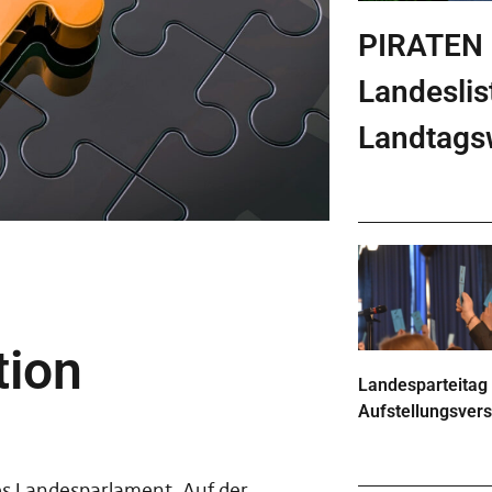
PIRATEN
Landeslis
Landtags
tion
Landesparteitag
Aufstellungsve
es Landesparlament. Auf der