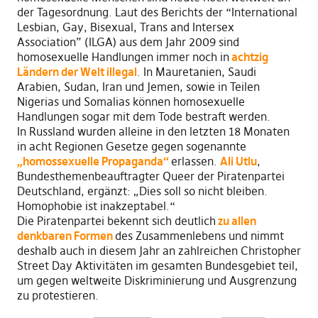
der Tagesordnung. Laut des Berichts der “International
Lesbian, Gay, Bisexual, Trans and Intersex
Association” (ILGA) aus dem Jahr 2009 sind
homosexuelle Handlungen immer noch in
achtzig
Ländern der Welt illegal
. In Mauretanien, Saudi
Arabien, Sudan, Iran und Jemen, sowie in Teilen
Nigerias und Somalias können homosexuelle
Handlungen sogar mit dem Tode bestraft werden.
In Russland wurden alleine in den letzten 18 Monaten
in acht Regionen Gesetze gegen sogenannte
„homossexuelle Propaganda“
erlassen.
Ali Utlu
,
Bundesthemenbeauftragter Queer der Piratenpartei
Deutschland, ergänzt: „Dies soll so nicht bleiben.
Homophobie ist inakzeptabel.“
Die Piratenpartei bekennt sich deutlich
zu allen
denkbaren Formen
des Zusammenlebens und nimmt
deshalb auch in diesem Jahr an zahlreichen Christopher
Street Day Aktivitäten im gesamten Bundesgebiet teil,
um gegen weltweite Diskriminierung und Ausgrenzung
zu protestieren.