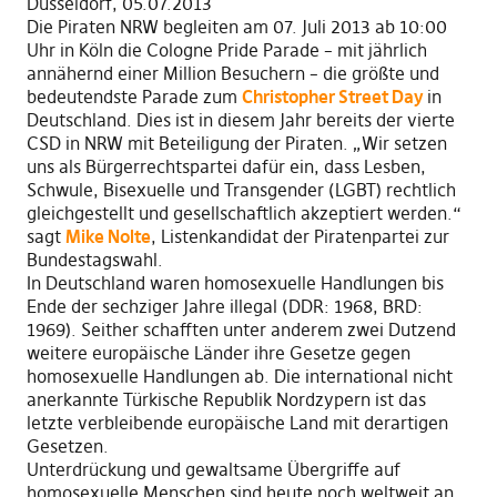
Düsseldorf, 05.07.2013
Die Piraten NRW begleiten am 07. Juli 2013 ab 10:00
Uhr in Köln die Cologne Pride Parade – mit jährlich
annähernd einer Million Besuchern – die größte und
bedeutendste Parade zum
Christopher Street Day
in
Deutschland. Dies ist in diesem Jahr bereits der vierte
CSD in NRW mit Beteiligung der Piraten. „Wir setzen
uns als Bürgerrechtspartei dafür ein, dass Lesben,
Schwule, Bisexuelle und Transgender (LGBT) rechtlich
gleichgestellt und gesellschaftlich akzeptiert werden.“
sagt
Mike Nolte
, Listenkandidat der Piratenpartei zur
Bundestagswahl.
In Deutschland waren homosexuelle Handlungen bis
Ende der sechziger Jahre illegal (DDR: 1968, BRD:
1969). Seither schafften unter anderem zwei Dutzend
weitere europäische Länder ihre Gesetze gegen
homosexuelle Handlungen ab. Die international nicht
anerkannte Türkische Republik Nordzypern ist das
letzte verbleibende europäische Land mit derartigen
Gesetzen.
Unterdrückung und gewaltsame Übergriffe auf
homosexuelle Menschen sind heute noch weltweit an