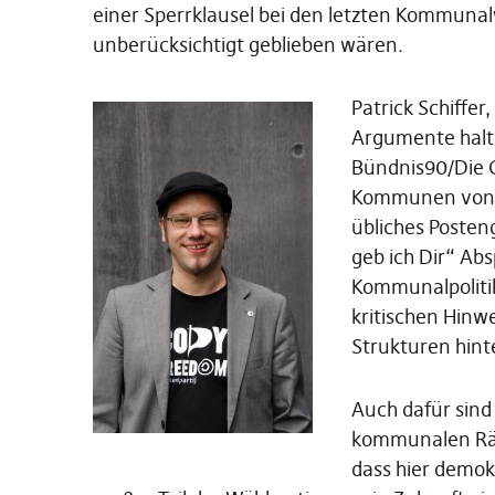
einer Sperrklausel bei den letzten Kommun
unberücksichtigt geblieben wären.
Patrick Schiffer
Argumente halte
Bündnis90/Die G
Kommunen von ge
übliches Posten
geb ich Dir“ Ab
Kommunalpolitike
kritischen Hinwe
Strukturen hint
Auch dafür sind
kommunalen Rät
dass hier demok