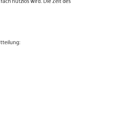
ach nutzlos wird. Die Zeit des
tteilung: