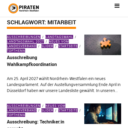
SCHLAGWORT:
MITARBEIT
AUSSCHREIBUNGEN
LANDTAGSWAHL
LANDTAGSWAHL 2027
NEUES VOM
LANDESVERBAND
SLIDER
STARTSEITE
TOPTHEMA
Ausschreibung
Wahlkampfkoordination
Am 25. April 2027 wählt Nordrhein-Westfalen ein neues
Landesparlament. Auf der Austellungversammlung Ende April in
Düsseldorf haben wir unsere Landesliste gewählt. In unseren…
AUSSCHREIBUNGEN
NEUES VOM
LANDESVERBAND
SLIDER
STARTSEITE
TOPTHEMA
Ausschreibung: Techniker:in