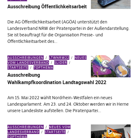
Ausschreibung Öffentlichkeitsarbeit
Die AG Öffentlichkeitsarbeit (AGÖA) unterstützt den
Landesverband NRW der Piratenpartei in der Außendarstellung.
Sie ist beauftragt für die Organisation Presse- und
Öffentlichkeitsarbeit des…
AUSSCHREIBUNGEN
LTWNRW22
NEUES
VOM LANDESVERBAND
SLIDER
STARTSEITE
TOPTHEMA
Ausschreibung
Wahlkampfkoordination Landtagswahl 2022
Am 15. Mai 2022 wählt Nordrhein-Westfalen ein neues
Landesparlament. Am 23. und 24. Oktober werden wir in Herne
unsere Landesliste aufstellen. Die Piratenpartei…
AUSSCHREIBUNGEN
NEUES VOM
LANDESVERBAND
STARTSEITE
TOPTHEMA