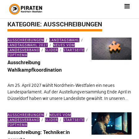
KATEGORIE:
AUSSCHREIBUNGEN
AUSSCHREIBUNGEN
LANDTAGSWAHL
LANDTAGSWAHL 2027
NEUES VOM
LANDESVERBAND
SLIDER
STARTSEITE
TOPTHEMA
Ausschreibung
Wahlkampfkoordination
Am 25. April 2027 wählt Nordrhein-Westfalen ein neues
Landesparlament. Auf der Austellungversammlung Ende April in
Düsseldorf haben wir unsere Landesliste gewählt. In unseren…
AUSSCHREIBUNGEN
NEUES VOM
LANDESVERBAND
SLIDER
STARTSEITE
TOPTHEMA
Ausschreibung: Techniker:in