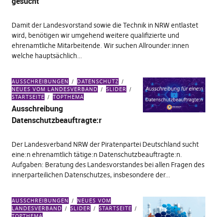
gesucht
Damit der Landesvorstand sowie die Technik in NRW entlastet
wird, benötigen wir umgehend weitere qualifizierte und
ehrenamtliche Mitarbeitende. Wir suchen Allrounder:innen
welche hauptsächlich…
AUSSCHREIBUNGEN
DATENSCHUTZ
NEUES VOM LANDESVERBAND
SLIDER
STARTSEITE
TOPTHEMA
Ausschreibung
Datenschutzbeauftragte:r
Der Landesverband NRW der Piratenpartei Deutschland sucht
eine:n ehrenamtlich tätige:n Datenschutzbeauftragte:n.
Aufgaben: Beratung des Landesvorstandes bei allen Fragen des
innerparteilichen Datenschutzes, insbesondere der…
AUSSCHREIBUNGEN
NEUES VOM
LANDESVERBAND
SLIDER
STARTSEITE
TOPTHEMA