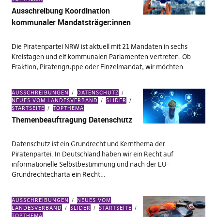
Ausschreibung Koordination
kommunaler Mandatsträger:innen
Die Piratenpartei NRW ist aktuell mit 21 Mandaten in sechs
Kreistagen und elf kommunalen Parlamenten vertreten. Ob
Fraktion, Piratengruppe oder Einzelmandat, wir möchten…
AUSSCHREIBUNGEN
DATENSCHUTZ
NEUES VOM LANDESVERBAND
SLIDER
STARTSEITE
TOPTHEMA
Themenbeauftragung Datenschutz
Datenschutz ist ein Grundrecht und Kernthema der
Piratenpartei. In Deutschland haben wir ein Recht auf
informationelle Selbstbestimmung und nach der EU-
Grundrechtecharta ein Recht…
AUSSCHREIBUNGEN
NEUES VOM
LANDESVERBAND
SLIDER
STARTSEITE
TOPTHEMA