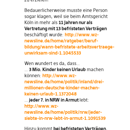
Bedauerlicherweise musste eine Person
sogar klagen, weil sie beim Amtsgericht
Köln in mehr als
11 Jahren nur als
Vertretung mit 13 befristeten Verträgen
beschäftigt wurde:
http://www.wz-
newsline.de/home/ratgeber/beruf-
bildung/wann-befristete-arbeitsvertraege-
unwirksam-sind-1.1045533
Wen wundert es da, dass…
…
3 Mio. Kinder keinen Urlaub
machen
können:
http://www.wz-
newsline.de/home/politik/inland/drei-
millionen-deutsche-kinder-machen-
keinen-urlaub-1.1372048
…
jeder 7. in NRW in Armut
lebt:
http://www.wz-
newsline.de/home/politik/nrw/jeder-
siebte-in-nrw-lebt-in-armut-1.1091539
Hinzu kommt
bei befristeten Verträgen,